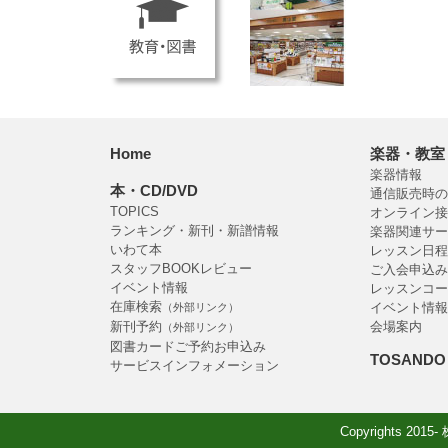
Home
楽器・教室
楽器情報
本・CD/DVD
通信販売時の
TOPICS
オンライン接
ランキング・新刊・新譜情報
楽器関連サー
いわて本
レッスン日程
スタッフBOOKレビュー
ご入会申込み
イベント情報
レッスンコー
在庫検索
イベント情報
（外部リンク）
新刊予約
会場案内
（外部リンク）
図書カードご予約お申込み
TOSANDO 
サービスインフォメーション
Copyrights 2015