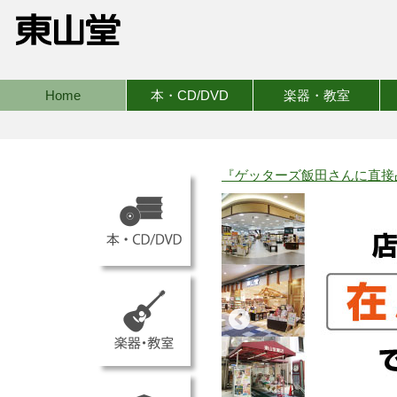
Home
本・CD/DVD
楽器・教室
『ゲッターズ飯田さんに直接占