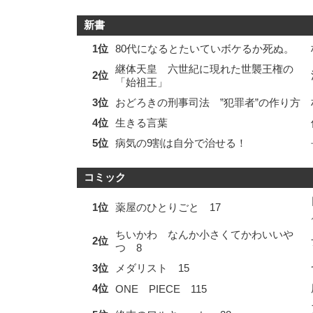
新書
1位
80代になるとたいていボケるか死ぬ。
継体天皇 六世紀に現れた世襲王権の
2位
「始祖王」
3位
おどろきの刑事司法 ”犯罪者”の作り方
4位
生きる言葉
5位
病気の9割は自分で治せる！
コミック
1位
薬屋のひとりごと 17
ちいかわ なんか小さくてかわいいや
2位
つ 8
3位
メダリスト 15
4位
ONE PIECE 115