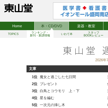
Home
本・CD/DVD
楽器・教室
ランキング・
スタッフ
TOPICS
いわて本
新刊・新譜情報
BOOKレビュー
2026年
文庫
1位
魔女と過ごした七日間
2位
プレゼント
3位
白鳥とコウモリ 上・下
4位
星を編む
5位
一次元の挿し木