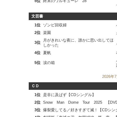
5位
終末のワルキューレ 28
文芸書
1位
ゾンビ回収婦
2位
楽園
月がきれいな夜に、誰かに思い出してほ
3位
しかった
4位
夏帆
5位
涙の箱
2026年
ＣＤ
1位
是非に及ばず【CDシングル】
2位
Snow Man Dome Tour 2025 【DV
3位
爆裂愛してる／好きすぎて滅！【CDシン