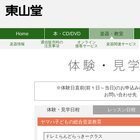
Home
本・CD/DVD
楽器・教室
通信販売時の
オンライン
楽器情報
楽器関連サービス
注意事項
接客サービス
※体験日直前(前々日～当日)のお申込
お問い合わせ先 TEL:
体験・見学日程
レッスン日程
ヤマハ子どもの総合音楽教育
ドレミらんどらっきークラス