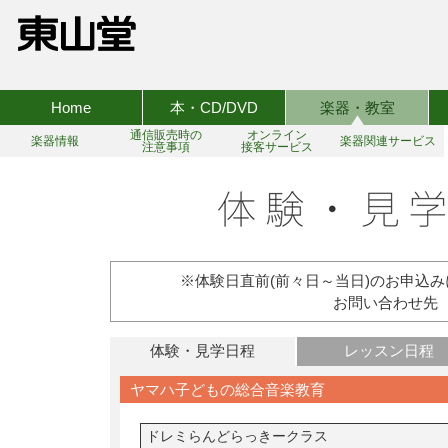
Home
本・CD/DVD
楽器・教室
通信販売時の
オンライン
楽器情報
楽器関連サービス
注意事項
接客サービス
※体験日直前(前々日～当日)のお申込
お問い合わせ先 TEL:
体験・見学日程
レッスン日程
ヤマハ子どもの総合音楽教育
ドレミらんどらっきークラス