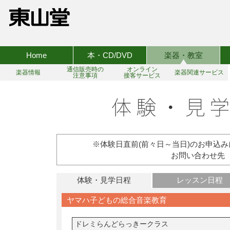
Home
本・CD/DVD
楽器・教室
通信販売時の
オンライン
楽器情報
楽器関連サービス
注意事項
接客サービス
※体験日直前(前々日～当日)のお申込
お問い合わせ先 TEL:
体験・見学日程
レッスン日程
ヤマハ子どもの総合音楽教育
ドレミらんどらっきークラス