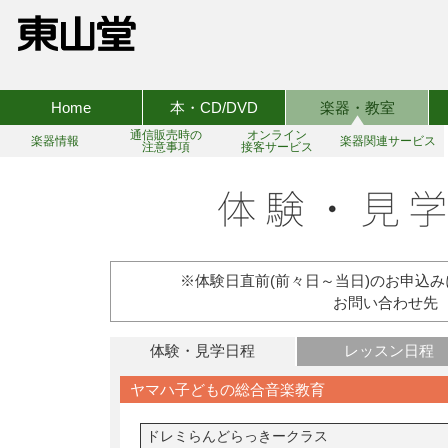
Home
本・CD/DVD
楽器・教室
通信販売時の
オンライン
楽器情報
楽器関連サービス
注意事項
接客サービス
※体験日直前(前々日～当日)のお申込
お問い合わせ先 TEL:
体験・見学日程
レッスン日程
ヤマハ子どもの総合音楽教育
ドレミらんどらっきークラス