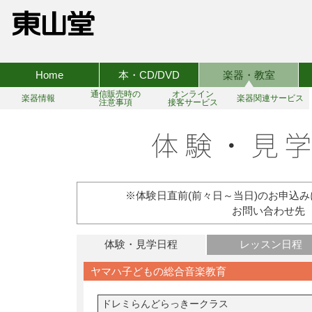
Home
本・CD/DVD
楽器・教室
通信販売時の
オンライン
楽器情報
楽器関連サービス
注意事項
接客サービス
※体験日直前(前々日～当日)のお申込
お問い合わせ先 TEL:
体験・見学日程
レッスン日程
ヤマハ子どもの総合音楽教育
ドレミらんどらっきークラス