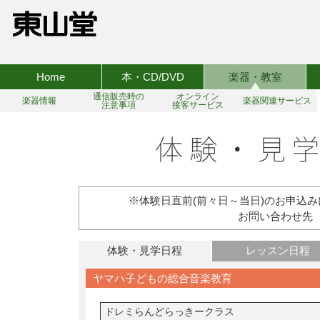
Home
本・CD/DVD
楽器・教室
通信販売時の
オンライン
楽器情報
楽器関連サービス
注意事項
接客サービス
※体験日直前(前々日～当日)のお申込
お問い合わせ先 TEL:
体験・見学日程
レッスン日程
ヤマハ子どもの総合音楽教育
ドレミらんどらっきークラス