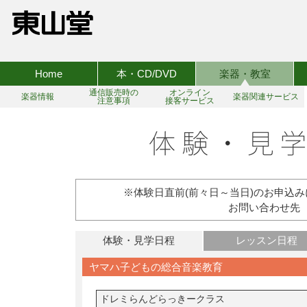
Home
本・CD/DVD
楽器・教室
通信販売時の
オンライン
楽器情報
楽器関連サービス
注意事項
接客サービス
※体験日直前(前々日～当日)のお申込
お問い合わせ先 TEL:
体験・見学日程
レッスン日程
ヤマハ子どもの総合音楽教育
ドレミらんどらっきークラス