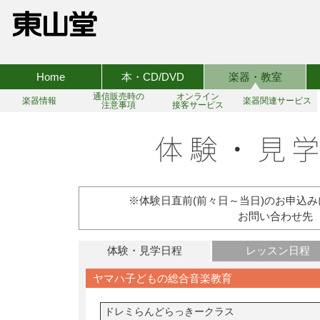
Home
本・CD/DVD
楽器・教室
通信販売時の
オンライン
楽器情報
楽器関連サービス
注意事項
接客サービス
※体験日直前(前々日～当日)のお申込
お問い合わせ先 TEL:
体験・見学日程
レッスン日程
ヤマハ子どもの総合音楽教育
ドレミらんどらっきークラス