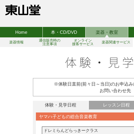
Home
本・CD/DVD
楽器・教室
通信販売時の
オンライン
楽器情報
楽器関連サービス
注意事項
接客サービス
※体験日直前(前々日～当日)のお申込
お問い合わせ先 TEL:
体験・見学日程
レッスン日程
ヤマハ子どもの総合音楽教育
ドレミらんどらっきークラス